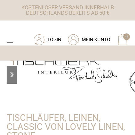
Skip
KOSTENLOSER VERSAND INNERHALB
to
DEUTSCHLANDS BEREITS AB 50 €
content
ZU TISCHWERK INTERIEUR
0
LOGIN
MEIN KONTO
Open
Close
mobile
mobile
menu
menu
previous
next
slide
slide
TISCHLÄUFER, LEINEN,
CLASSIC VON LOVELY LINEN,