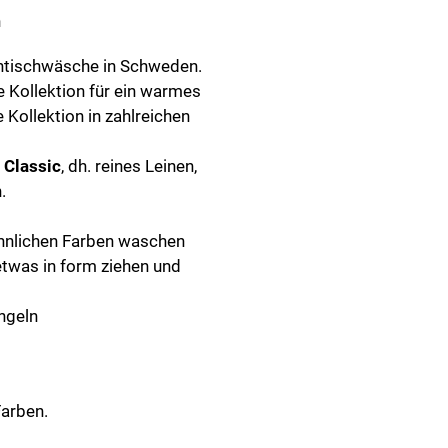
n
entischwäsche in Schweden.
e Kollektion für ein warmes
 Kollektion in zahlreichen
e
Classic
, dh. reines Leinen,
.
ähnlichen Farben waschen
etwas in form ziehen und
ngeln
Farben.