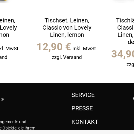
einen,
Tischset, Leinen,
Tischl
 Lovely
Classic von Lovely
Classi
emon
Linen, lemon
Linen,
de
12,90
€
kl. MwSt.
Inkl. MwSt.
34,
sand
zzgl. Versand
zzg
SERVICE
PRESSE
KONTAKT
rangements und
e Objekte, die Ihrem