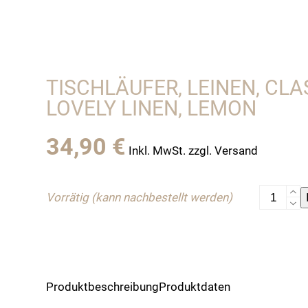
TISCHLÄUFER, LEINEN, CLA
LOVELY LINEN, LEMON
34,90
€
Inkl. MwSt. zzgl. Versand
Tischläufe
Vorrätig (kann nachbestellt werden)
Leinen,
Classic
von
Lovely
Linen,
Produktbeschreibung
Produktdaten
lemon