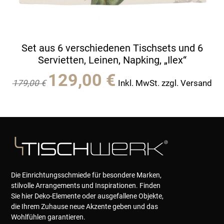
Set aus 6 verschiedenen Tischsets und 6
Servietten, Leinen, Napking, „Ilex“
Ursprünglicher
Aktueller
129,00
€
179,00
€
Inkl. MwSt. zzgl. Versand
Preis
Preis
war:
ist:
179,00 €
129,00 €.
Die Einrichtungsschmiede für besondere Marken,
stilvolle Arrangements und Inspirationen. Finden
Sie hier Deko-Elemente oder ausgefallene Objekte,
die Ihrem Zuhause neue Akzente geben und das
Wohlfühlen garantieren.