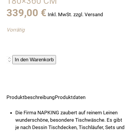
180×360 CM
339,00
€
Inkl. MwSt. zzgl. Versand
Vorrätig
Napking:
In den Warenkorb
Tischdecke
"Ilex"
,
made
in
Produktbeschreibung
Produktdaten
Italy,
180x360
Die Firma NAPKING zaubert auf reinem Leinen
cm
wunderschöne, besondere Tischwäsche. Es gibt
Menge
je nach Dessin Tischdecken, Tischläufer, Sets und