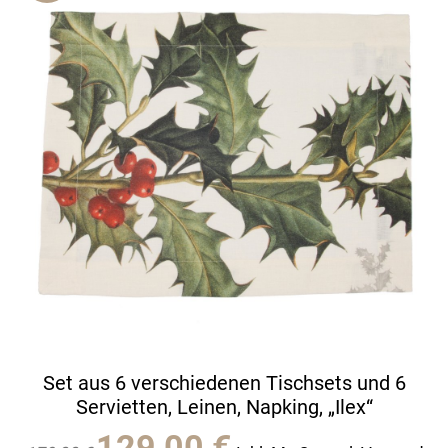
Set aus 6 verschiedenen Tischsets und 6
Servietten, Leinen, Napking, „Ilex“
Ursprünglicher
Aktueller
129,00
€