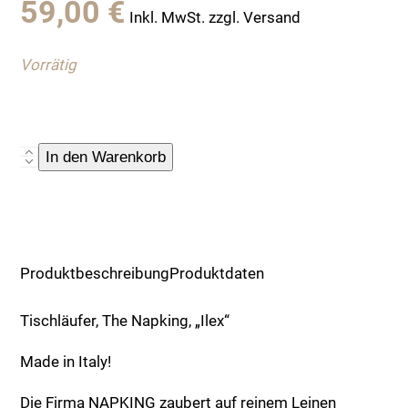
59,00
€
Inkl. MwSt. zzgl. Versand
Vorrätig
Tischläufer,
In den Warenkorb
The
Napking,
"Ilex"
Menge
Produktbeschreibung
Produktdaten
Tischläufer, The Napking, „Ilex“
Made in Italy!
Die Firma NAPKING zaubert auf reinem Leinen