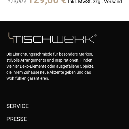
179,00
€
Inkl. MwSt. zzgl. Versand
Preis
Preis
war:
ist:
179,00 €
129,00 €.
Die Einrichtungsschmiede für besondere Marken,
stilvolle Arrangements und Inspirationen. Finden
Sie hier Deko-Elemente oder ausgefallene Objekte,
die Ihrem Zuhause neue Akzente geben und das
Wohlfühlen garantieren.
SERVICE
PRESSE