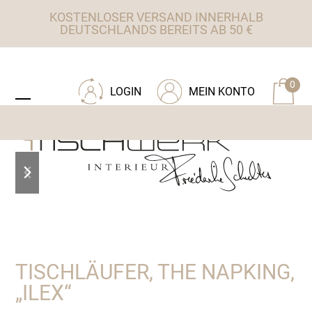
Skip
KOSTENLOSER VERSAND INNERHALB
to
DEUTSCHLANDS BEREITS AB 50 €
content
ZU TISCHWERK INTERIEUR
0
LOGIN
MEIN KONTO
Open
Close
mobile
mobile
menu
menu
previous
next
slide
slide
TISCHLÄUFER, THE NAPKING,
„ILEX“