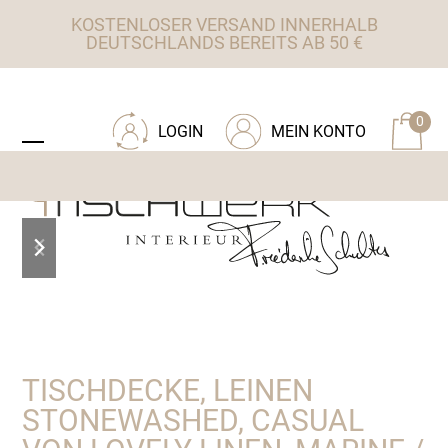
Skip
KOSTENLOSER VERSAND INNERHALB
to
DEUTSCHLANDS BEREITS AB 50 €
content
ZU TISCHWERK INTERIEUR
0
LOGIN
MEIN KONTO
Open
Close
mobile
mobile
menu
menu
previous
next
slide
slide
TISCHDECKE, LEINEN
STONEWASHED, CASUAL