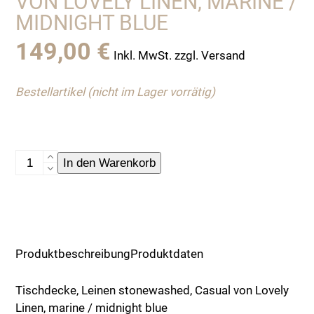
VON LOVELY LINEN, MARINE /
MIDNIGHT BLUE
149,00
€
Inkl. MwSt. zzgl. Versand
Bestellartikel (nicht im Lager vorrätig)
Tischdecke,
In den Warenkorb
Leinen
stonewashed,
Casual
von
Lovely
Produktbeschreibung
Produktdaten
Linen,
marine
Tischdecke, Leinen stonewashed, Casual von Lovely
/
Linen, marine / midnight blue