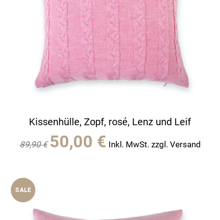
Kissenhülle, Zopf, rosé, Lenz und Leif
Ursprünglicher
Aktueller
50,00
€
89,90
€
Inkl. MwSt. zzgl. Versand
Preis
Preis
war:
ist:
89,90 €
50,00 €.
SALE