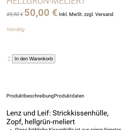
HELLGRÜN-MELIERT
Ursprünglicher
Aktueller
50,00
€
89,90
€
Inkl. MwSt. zzgl. Versand
Preis
Preis
war:
ist:
Vorrätig
89,90 €
50,00 €.
Lenz
In den Warenkorb
und
Leif:
Strickkissenhülle,
Zopf,
hellgrün-
Produktbeschreibung
Produktdaten
meliert
Menge
Lenz und Leif: Strickkissenhülle,
Zopf, hellgrün-meliert
Diese fröhliche Kissenhülle ist aus reiner feinster