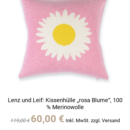
Lenz und Leif: Kissenhülle „rosa Blume“, 100
% Merinowolle
Ursprünglicher
Aktueller
60,00
€
119,00
€
Inkl. MwSt. zzgl. Versand
Preis
Preis
war:
ist: