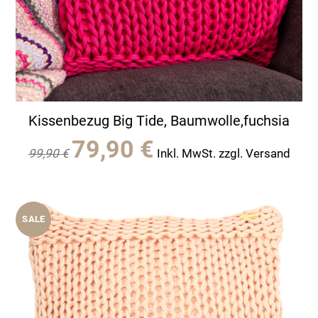
Kissenbezug Big Tide, Baumwolle,fuchsia
Ursprünglicher
Aktueller
79,90
€
99,90
€
Inkl. MwSt. zzgl. Versand
Preis
Preis
war:
ist:
99,90 €
79,90 €.
SALE