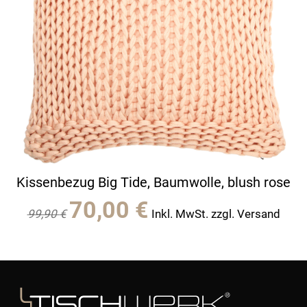
Kissenbezug Big Tide, Baumwolle, blush rose
Ursprünglicher
Aktueller
70,00
€
99,90
€
Inkl. MwSt. zzgl. Versand
Preis
Preis
war:
ist:
99,90 €
70,00 €.