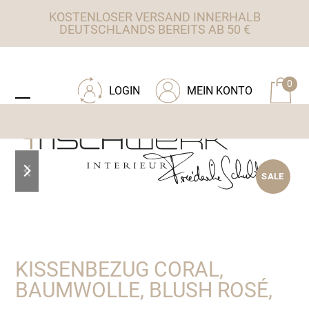
Skip
KOSTENLOSER VERSAND INNERHALB
to
DEUTSCHLANDS BEREITS AB 50 €
content
ZU TISCHWERK INTERIEUR
0
LOGIN
MEIN KONTO
Open
Close
mobile
mobile
menu
menu
previous
next
SALE
slide
slide
KISSENBEZUG CORAL,
BAUMWOLLE, BLUSH ROSÉ,
Ursprünglicher
Aktueller