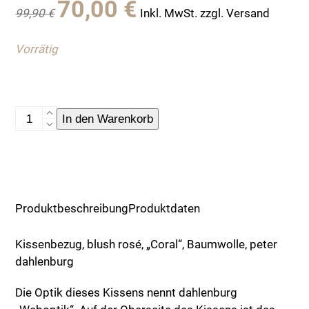
70,00
€
99,90
€
Inkl. MwSt. zzgl. Versand
Preis
Preis
war:
ist:
Vorrätig
99,90 €
70,00 €.
Kissenbezug
In den Warenkorb
Coral,
Baumwolle,
blush
rosé,
Menge
Produktbeschreibung
Produktdaten
Kissenbezug, blush rosé, „Coral“, Baumwolle, peter
dahlenburg
Die Optik dieses Kissens nennt dahlenburg