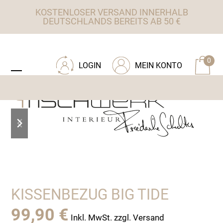
Skip
KOSTENLOSER VERSAND INNERHALB
to
DEUTSCHLANDS BEREITS AB 50 €
content
ZU TISCHWERK INTERIEUR
0
LOGIN
MEIN KONTO
Open
Close
mobile
mobile
menu
menu
previous
next
slide
slide
KISSENBEZUG BIG TIDE
99,90
€
Inkl. MwSt. zzgl. Versand