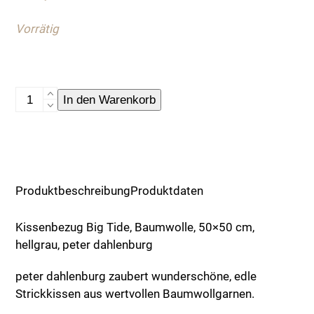
Vorrätig
Kissenbezug
In den Warenkorb
Big
Tide
Menge
Produktbeschreibung
Produktdaten
Kissenbezug Big Tide, Baumwolle, 50×50 cm,
hellgrau, peter dahlenburg
peter dahlenburg zaubert wunderschöne, edle
Strickkissen aus wertvollen Baumwollgarnen.