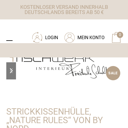
Skip
KOSTENLOSER VERSAND INNERHALB
to
DEUTSCHLANDS BEREITS AB 50 €
content
ZU TISCHWERK INTERIEUR
0
LOGIN
MEIN KONTO
Open
Close
mobile
mobile
menu
menu
previous
next
SALE
slide
slide
STRICKKISSENHÜLLE,
„NATURE RULES“ VON BY