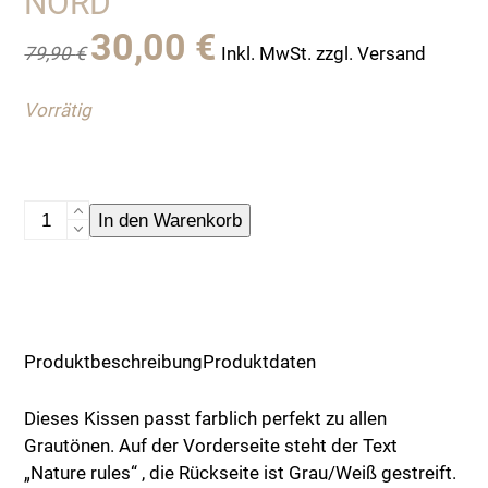
NORD
Ursprünglicher
Aktueller
30,00
€
79,90
€
Inkl. MwSt. zzgl. Versand
Preis
Preis
war:
ist:
Vorrätig
79,90 €
30,00 €.
Strickkissenhülle,
In den Warenkorb
"Nature
rules"
von
By
Nord
Produktbeschreibung
Produktdaten
Menge
Dieses Kissen passt farblich perfekt zu allen
Grautönen. Auf der Vorderseite steht der Text
„Nature rules“ , die Rückseite ist Grau/Weiß gestreift.