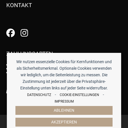
KONTAKT
ZAHLUNGSARTEN
Wir nutzen essenzielle Cookies für Kernfunktionen und
als Sicherheitsmerkmal. Optionale Cookies verwenden
wir lediglich, um die Seitenleistung zu messen. Die
Zustimmung ist jederzeit über die Privatsphäre-
Einstellung unten links auf jeder Seite widerrufbar.
-
-
DATENSCHUTZ
COOKIE-EINSTELLUNGEN
IMPRESSUM
ABLEHNEN
© 2026 -
TISCHWERK
- ALLE PREISE INKL. GESETZTL.
AKZEPTIEREN
MWST.