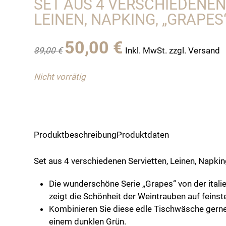
SET AUS 4 VERSCHIEDENEN
LEINEN, NAPKING, „GRAPES
Ursprünglicher
Aktueller
50,00
€
89,00
€
Inkl. MwSt. zzgl. Versand
Preis
Preis
war:
ist:
Nicht vorrätig
89,00 €
50,00 €.
Produktbeschreibung
Produktdaten
Set aus 4 verschiedenen Servietten, Leinen, Napkin
Die wunderschöne Serie „Grapes“ von der ital
zeigt die Schönheit der Weintrauben auf feinst
Kombinieren Sie diese edle Tischwäsche gerne
einem dunklen Grün.