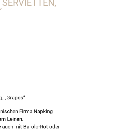
 SERVIETTEN,
“
g, „Grapes“
ienischen Firma Napking
em Leinen.
 auch mit Barolo-Rot oder