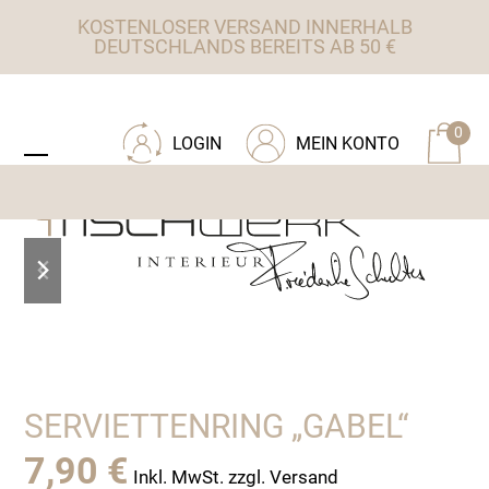
Skip
KOSTENLOSER VERSAND INNERHALB
to
DEUTSCHLANDS BEREITS AB 50 €
content
ZU TISCHWERK INTERIEUR
0
LOGIN
MEIN KONTO
Open
Close
mobile
mobile
menu
menu
previous
next
slide
slide
SERVIETTENRING „GABEL“
7,90
€
Inkl. MwSt. zzgl. Versand