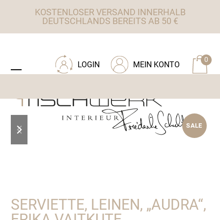
Skip
KOSTENLOSER VERSAND INNERHALB
to
DEUTSCHLANDS BEREITS AB 50 €
content
ZU TISCHWERK INTERIEUR
0
LOGIN
MEIN KONTO
Open
Close
mobile
mobile
menu
menu
previous
next
SALE
slide
slide
SERVIETTE, LEINEN, „AUDRA“,
ERIKA VAITKUTE