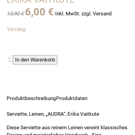
Ursprünglicher
Aktueller
6,00
€
13,90
€
Inkl. MwSt. zzgl. Versand
Preis
Preis
war:
ist:
Vorrätig
13,90 €
6,00 €.
Serviette,
In den Warenkorb
Leinen,
"AUDRA",
Erika
Vaitkute
Menge
Produktbeschreibung
Produktdaten
Serviette, Leinen, „AUDRA“, Erika Vaitkute
Diese Serviette aus reinem Leinen vereint klassisches
Design und meisterliches Handwerk . Eine