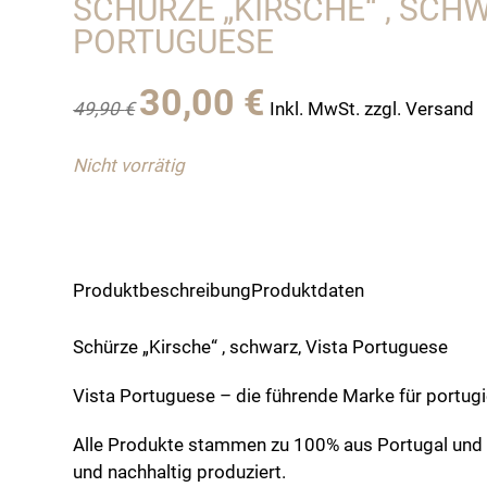
SCHÜRZE „KIRSCHE“ , SCHW
PORTUGUESE
Ursprünglicher
Aktueller
30,00
€
49,90
€
Inkl. MwSt. zzgl. Versand
Preis
Preis
war:
ist:
Nicht vorrätig
49,90 €
30,00 €.
Produktbeschreibung
Produktdaten
Schürze „Kirsche“ , schwarz, Vista Portuguese
Vista Portuguese – die führende Marke für portug
Alle Produkte stammen zu 100% aus Portugal und
und nachhaltig produziert.