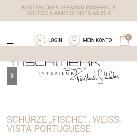
Skip
KOSTENLOSER VERSAND INNERHALB
to
DEUTSCHLANDS BEREITS AB 50 €
content
ZU TISCHWERK INTERIEUR
0
LOGIN
MEIN KONTO
Open
Close
mobile
mobile
menu
menu
previous
next
slide
slide
SCHÜRZE „FISCHE“ , WEISS, V
ISTA PORTUGUESE