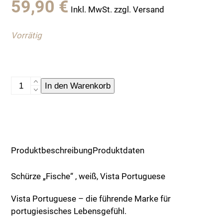
59,90
€
Inkl. MwSt. zzgl. Versand
Vorrätig
Schürze
In den Warenkorb
"Fische"
,
weiß,
Vista
Portuguese
Produktbeschreibung
Produktdaten
Menge
Schürze „Fische“ , weiß, Vista Portuguese
Vista Portuguese – die führende Marke für
portugiesisches Lebensgefühl.