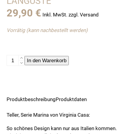
LANGUSTE
29,90
€
Inkl. MwSt. zzgl. Versand
Vorrätig (kann nachbestellt werden)
Ovaler
In den Warenkorb
Teller,Virginia
Casa,
Handmade
in
Italy,
Produktbeschreibung
Produktdaten
Languste
Menge
Teller, Serie Marina von Virginia Casa:
So schönes Design kann nur aus Italien kommen.