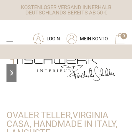
Skip
KOSTENLOSER VERSAND INNERHALB
to
DEUTSCHLANDS BEREITS AB 50 €
content
ZU TISCHWERK INTERIEUR
0
LOGIN
MEIN KONTO
Open
Close
mobile
mobile
menu
menu
previous
next
slide
slide
OVALER TELLER,VIRGINIA
CASA, HANDMADE IN ITALY,