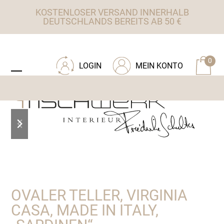
Skip
KOSTENLOSER VERSAND INNERHALB
to
DEUTSCHLANDS BEREITS AB 50 €
content
ZU TISCHWERK INTERIEUR
0
LOGIN
MEIN KONTO
Open
Close
mobile
mobile
menu
menu
previous
next
slide
slide
OVALER TELLER, VIRGINIA
CASA, MADE IN ITALY,