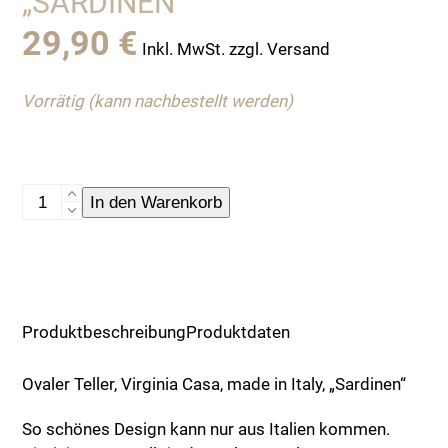
„SARDINEN“
29,90
€
Inkl. MwSt. zzgl. Versand
Vorrätig (kann nachbestellt werden)
Ovaler
In den Warenkorb
Teller,
Virginia
Casa,
made
in
Produktbeschreibung
Produktdaten
Italy,
"Sardinen"
Ovaler Teller, Virginia Casa, made in Italy, „Sardinen“
Menge
So schönes Design kann nur aus Italien kommen.