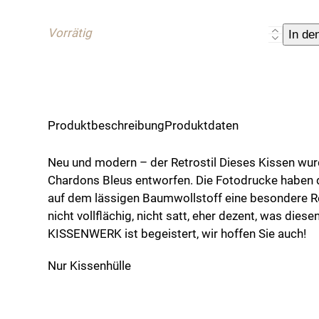
war:
ist:
99,00 €
25,00 €.
Vorrätig
Kissenhül
In de
"Brille",
60
cm
x
60
Produktbeschreibung
Produktdaten
cm
Menge
Neu und modern – der Retrostil Dieses Kissen wurd
Chardons Bleus entworfen. Die Fotodrucke haben d
auf dem lässigen Baumwollstoff eine besondere Re
nicht vollflächig, nicht satt, eher dezent, was diese
KISSENWERK ist begeistert, wir hoffen Sie auch!
Nur Kissenhülle