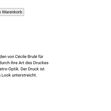
le
n Warenkorb
en von Cécile Brulé für
urch ihre Art des Druckes
tro-Optik. Der Druck ist
n Look unterstreicht.