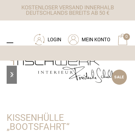
Skip
KOSTENLOSER VERSAND INNERHALB
to
DEUTSCHLANDS BEREITS AB 50 €
content
ZU TISCHWERK INTERIEUR
0
LOGIN
MEIN KONTO
Open
Close
mobile
mobile
menu
menu
previous
next
SALE
slide
slide
KISSENHÜLLE
„BOOTSFAHRT“
Ursprünglicher
Aktueller