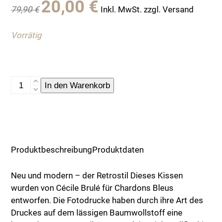
20,00
€
79,90
€
Inkl. MwSt. zzgl. Versand
Preis
Preis
war:
ist:
Vorrätig
79,90 €
20,00 €.
Kissenhülle
In den Warenkorb
"Bootsfahrt"
Menge
Produktbeschreibung
Produktdaten
Neu und modern – der Retrostil Dieses Kissen
wurden von Cécile Brulé für Chardons Bleus
entworfen. Die Fotodrucke haben durch ihre Art des
Druckes auf dem lässigen Baumwollstoff eine