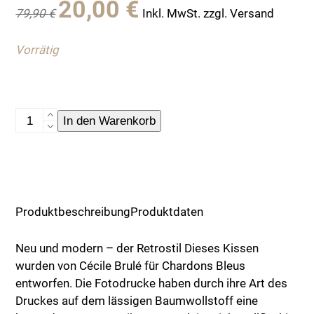
20,00
€
79,90
€
Inkl. MwSt. zzgl. Versand
Preis
Preis
war:
ist:
Vorrätig
79,90 €
20,00 €.
Kissenhülle
In den Warenkorb
"Montevideo"
Menge
Produktbeschreibung
Produktdaten
Neu und modern – der Retrostil Dieses Kissen
wurden von Cécile Brulé für Chardons Bleus
entworfen. Die Fotodrucke haben durch ihre Art des
Druckes auf dem lässigen Baumwollstoff eine