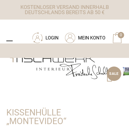
Skip
KOSTENLOSER VERSAND INNERHALB
to
DEUTSCHLANDS BEREITS AB 50 €
content
ZU TISCHWERK INTERIEUR
0
LOGIN
MEIN KONTO
Open
Close
mobile
mobile
menu
menu
SALE
KISSENHÜLLE
„MONTEVIDEO“
Ursprünglicher
Aktueller