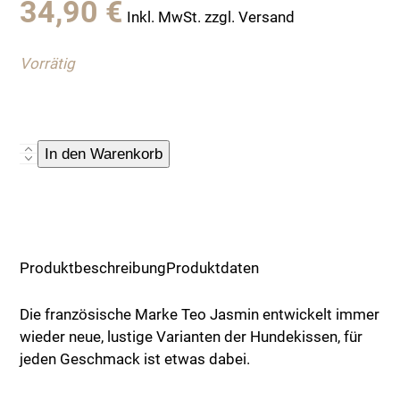
34,90
€
Inkl. MwSt. zzgl. Versand
Vorrätig
Kissenhülle
In den Warenkorb
"Hund
mit
Helm",
violett
Menge
Produktbeschreibung
Produktdaten
Die französische Marke Teo Jasmin entwickelt immer
wieder neue, lustige Varianten der Hundekissen, für
jeden Geschmack ist etwas dabei.