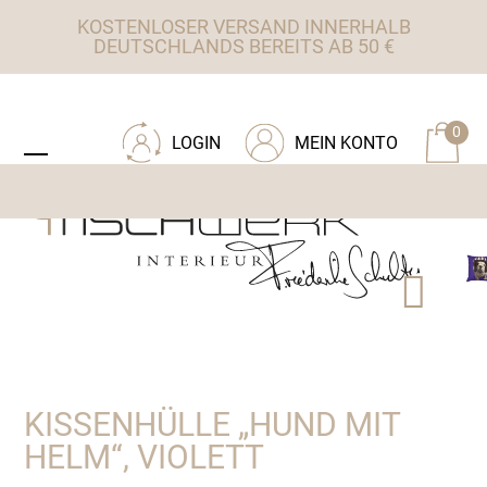
Skip
KOSTENLOSER VERSAND INNERHALB
to
DEUTSCHLANDS BEREITS AB 50 €
content
ZU TISCHWERK INTERIEUR
0
LOGIN
MEIN KONTO
Open
Close
mobile
mobile
menu
menu
KISSENHÜLLE „HUND MIT
HELM“, VIOLETT