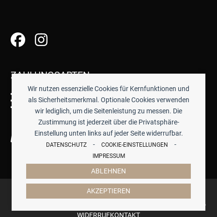
ZAHLUNGSARTEN
Wir nutzen essenzielle Cookies für Kernfunktionen und
als Sicherheitsmerkmal. Optionale Cookies verwenden
wir lediglich, um die Seitenleistung zu messen. Die
Zustimmung ist jederzeit über die Privatsphäre-
Einstellung unten links auf jeder Seite widerrufbar.
-
-
DATENSCHUTZ
COOKIE-EINSTELLUNGEN
IMPRESSUM
ABLEHNEN
© 2026 -
TISCHWERK
- ALLE PREISE INKL. GESETZTL.
AKZEPTIEREN
MWST.
IMPRESSUM
DATENSCHUTZ
COOKIES
AGB
ZAHLUNG & VERSAND
WIDERRUF
KONTAKT