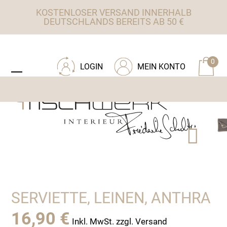
Skip
KOSTENLOSER VERSAND INNERHALB
to
DEUTSCHLANDS BEREITS AB 50 €
content
ZU TISCHWERK INTERIEUR
0
LOGIN
MEIN KONTO
Open
Close
mobile
mobile
menu
menu
SERVIETTE, LEINEN, ANTHRA
16,90
€
Inkl. MwSt. zzgl. Versand