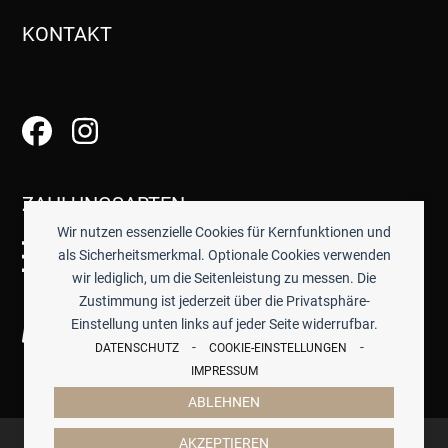
KONTAKT
ZAHLUNGSARTEN
Wir nutzen essenzielle Cookies für Kernfunktionen und
als Sicherheitsmerkmal. Optionale Cookies verwenden
wir lediglich, um die Seitenleistung zu messen. Die
Zustimmung ist jederzeit über die Privatsphäre-
Einstellung unten links auf jeder Seite widerrufbar.
-
-
DATENSCHUTZ
COOKIE-EINSTELLUNGEN
IMPRESSUM
ABLEHNEN
© 2026 -
TISCHWERK
- ALLE PREISE INKL. GESETZTL.
AKZEPTIEREN