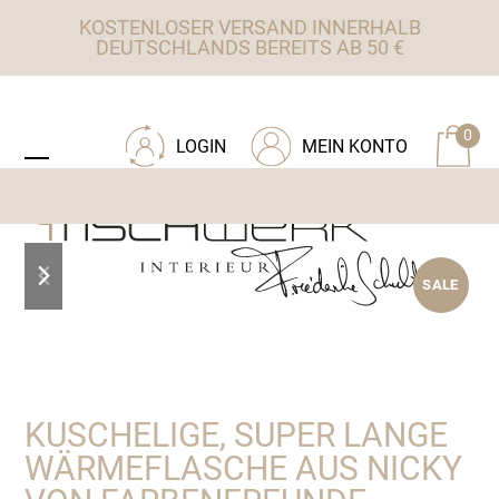
Skip
KOSTENLOSER VERSAND INNERHALB
to
DEUTSCHLANDS BEREITS AB 50 €
content
ZU TISCHWERK INTERIEUR
0
LOGIN
MEIN KONTO
Open
Close
mobile
mobile
menu
menu
previous
next
SALE
slide
slide
KUSCHELIGE, SUPER LANGE
WÄRMEFLASCHE AUS NICKY