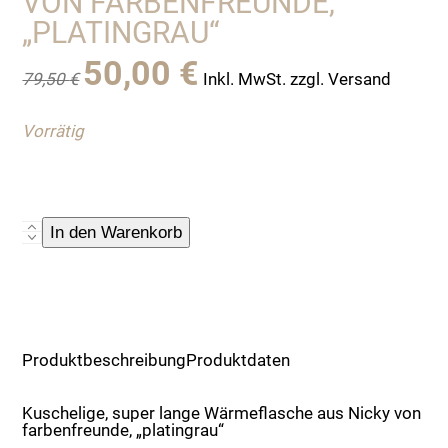
VON FARBENFREUNDE,
„PLATINGRAU“
Ursprünglicher
Aktueller
50,00
€
79,50
€
Inkl. MwSt. zzgl. Versand
Preis
Preis
war:
ist:
Vorrätig
79,50 €
50,00 €.
Kuschelige,
In den Warenkorb
super
lange
Wärmeflasche
aus
Nicky
Produktbeschreibung
Produktdaten
von
farbenfreunde,
Kuschelige, super lange Wärmeflasche aus Nicky von
farbenfreunde, „platingrau“
"platingrau"