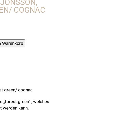
&JONSSON,
EEN/ COGNAC
le,
n Warenkorb
&Jonsson,
vet,
st green/ cognac
 „forest green“ , welches
t werden kann.