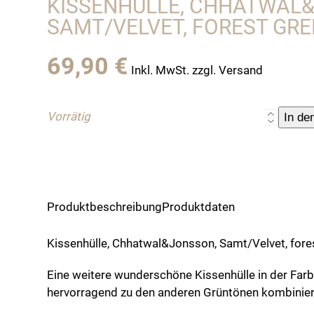
KISSENHÜLLE, CHHATWAL
SAMT/VELVET, FOREST GR
69,90
€
Inkl. MwSt. zzgl. Versand
Vorrätig
Kissenhül
In de
Chhatwal
Samt/Vel
forest
green/
cognac
Produktbeschreibung
Produktdaten
Menge
Kissenhülle, Chhatwal&Jonsson, Samt/Velvet, fore
Eine weitere wunderschöne Kissenhülle in der Farbe
hervorragend zu den anderen Grüntönen kombinier