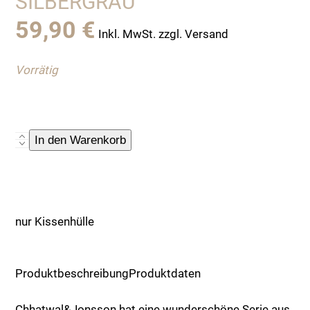
SILBERGRAU
59,90
€
Inkl. MwSt. zzgl. Versand
Vorrätig
Kissenhülle,
In den Warenkorb
Chhatwal-
Jonsson,Velvet,
silbergrau
Menge
nur Kissenhülle
Produktbeschreibung
Produktdaten
Chhatwal&Jonsson hat eine wunderschöne Serie aus