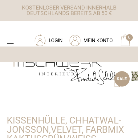
Skip
KOSTENLOSER VERSAND INNERHALB
to
DEUTSCHLANDS BEREITS AB 50 €
content
ZU TISCHWERK INTERIEUR
0
LOGIN
MEIN KONTO
Open
Close
mobile
mobile
menu
menu
SALE
KISSENHÜLLE, CHHATWAL-
JONSSON,VELVET, FARBMIX