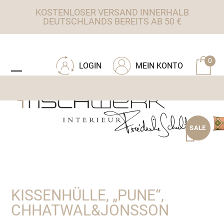
Skip
KOSTENLOSER VERSAND INNERHALB
to
DEUTSCHLANDS BEREITS AB 50 €
content
ZU TISCHWERK INTERIEUR
0
LOGIN
MEIN KONTO
Open
Close
mobile
mobile
menu
menu
SALE
KISSENHÜLLE, „PUNE“,
CHHATWAL&JONSSON
Ursprünglicher
Aktueller