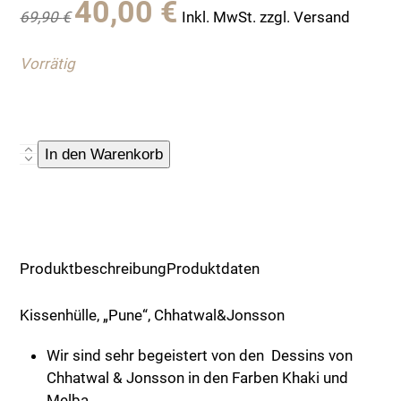
40,00
€
69,90
€
Inkl. MwSt. zzgl. Versand
Preis
Preis
war:
ist:
Vorrätig
69,90 €
40,00 €.
Kissenhülle,
In den Warenkorb
"Pune",
Chhatwal&Jonsson
Menge
Produktbeschreibung
Produktdaten
Kissenhülle, „Pune“, Chhatwal&Jonsson
Wir sind sehr begeistert von den Dessins von
Chhatwal & Jonsson in den Farben Khaki und
Melba.