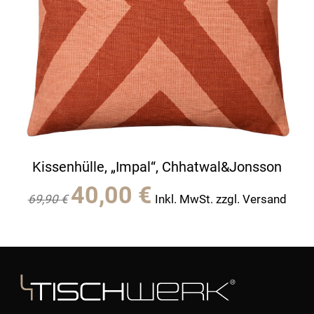
Kissenhülle, „Impal“, Chhatwal&Jonsson
Ursprünglicher
Aktueller
40,00
€
69,90
€
Inkl. MwSt. zzgl. Versand
Preis
Preis
war:
ist:
69,90 €
40,00 €.