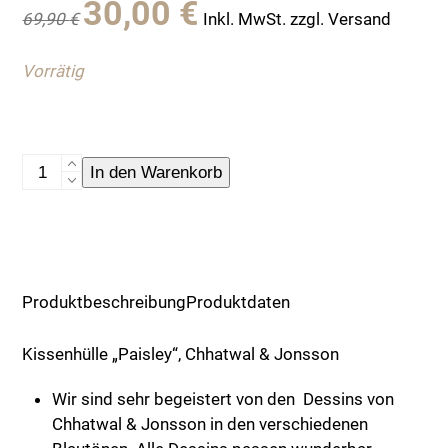
30,00
€
69,90
€
Inkl. MwSt. zzgl. Versand
Preis
Preis
war:
ist:
Vorrätig
69,90 €
30,00 €.
Kissenhülle
In den Warenkorb
"Paisley",
Chhatwal
&
Jonsson
Menge
Produktbeschreibung
Produktdaten
Kissenhülle „Paisley“, Chhatwal & Jonsson
Wir sind sehr begeistert von den Dessins von
Chhatwal & Jonsson in den verschiedenen