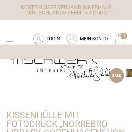
Skip
KOSTENLOSER VERSAND INNERHALB
to
DEUTSCHLANDS BEREITS AB 50 €
content
ZU TISCHWERK INTERIEUR
0
LOGIN
MEIN KONTO
Open
Close
mobile
mobile
menu
menu
SALE
KISSENHÜLLE MIT
FOTODRUCK „NORREBRO