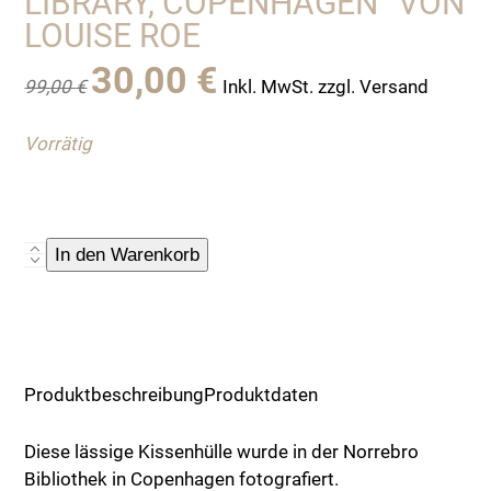
LIBRARY, COPENHAGEN“ VON
LOUISE ROE
Ursprünglicher
Aktueller
30,00
€
99,00
€
Inkl. MwSt. zzgl. Versand
Preis
Preis
war:
ist:
Vorrätig
99,00 €
30,00 €.
Kissenhülle
In den Warenkorb
mit
Fotodruck
"Norrebro
Library,
Copenhagen"
Produktbeschreibung
Produktdaten
von
Louise
Diese lässige Kissenhülle wurde in der Norrebro
Roe
Bibliothek in Copenhagen fotografiert.