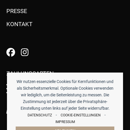
PRESSE
KONTAKT
ZAHLUNGSARTEN
Wir nutzen essenzielle Cookies für Kernfunktionen und
als Sicherheitsmerkmal. Optionale Cookies verwenden
wir lediglich, um die Seitenleistung zu messen. Die
Zustimmung ist jederzeit über die Privatsphäre-
Einstellung unten links auf jeder Seite widerrufbar.
-
-
DATENSCHUTZ
COOKIE-EINSTELLUNGEN
IMPRESSUM