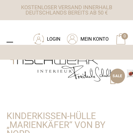
Skip
KOSTENLOSER VERSAND INNERHALB
to
DEUTSCHLANDS BEREITS AB 50 €
content
ZU TISCHWERK INTERIEUR
0
LOGIN
MEIN KONTO
Open
Close
mobile
mobile
menu
menu
SALE
KINDERKISSEN-HÜLLE
„MARIENKÄFER“ VON BY