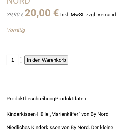
NORD
Ursprünglicher
Aktueller
20,00
€
39,90
€
Inkl. MwSt. zzgl. Versand
Preis
Preis
war:
ist:
Vorrätig
39,90 €
20,00 €.
Kinderkissen-
In den Warenkorb
Hülle
"Marienkäfer"
von
By
Nord
Produktbeschreibung
Produktdaten
Menge
Kinderkissen-Hülle „Marienkäfer“ von By Nord
Niedliches Kinderkissen von By Nord. Der kleine