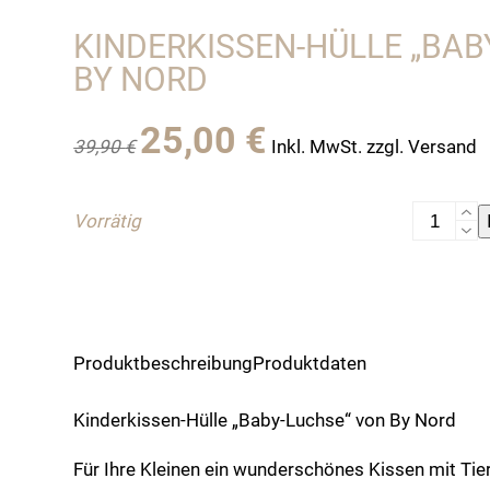
KINDERKISSEN-HÜLLE „BAB
BY NORD
Ursprünglicher
Aktueller
25,00
€
39,90
€
Inkl. MwSt. zzgl. Versand
Preis
Preis
war:
ist:
39,90 €
25,00 €.
Kinderkis
Vorrätig
Hülle
"Baby-
Luchse"
von
By
Produktbeschreibung
Produktdaten
Nord
Menge
Kinderkissen-Hülle „Baby-Luchse“ von By Nord
Für Ihre Kleinen ein wunderschönes Kissen mit Tie