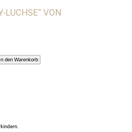
Y-LUCHSE“ VON
sen-
In den Warenkorb
rkindern.