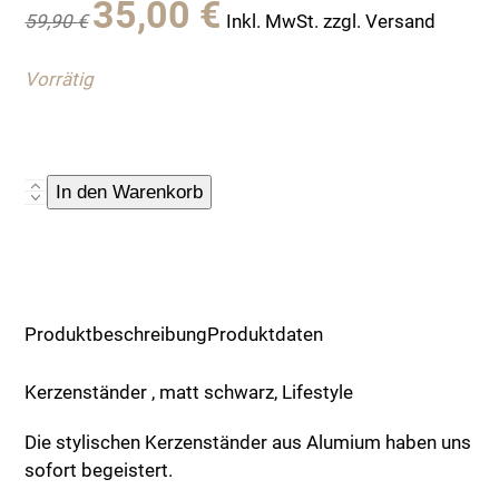
35,00
€
59,90
€
Inkl. MwSt. zzgl. Versand
Preis
Preis
war:
ist:
Vorrätig
59,90 €
35,00 €.
Kerzenständer,
In den Warenkorb
matt
schwarz,
Lifestyle
Menge
Produktbeschreibung
Produktdaten
Kerzenständer , matt schwarz, Lifestyle
Die stylischen Kerzenständer aus Alumium haben uns
sofort begeistert.