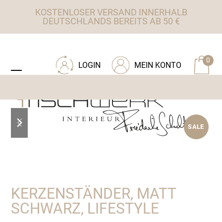
Skip
KOSTENLOSER VERSAND INNERHALB
to
DEUTSCHLANDS BEREITS AB 50 €
content
ZU TISCHWERK INTERIEUR
0
LOGIN
MEIN KONTO
Open
Close
mobile
mobile
menu
menu
previous
next
SALE
slide
slide
KERZENSTÄNDER, MATT
SCHWARZ, LIFESTYLE
Ursprünglicher
Aktueller