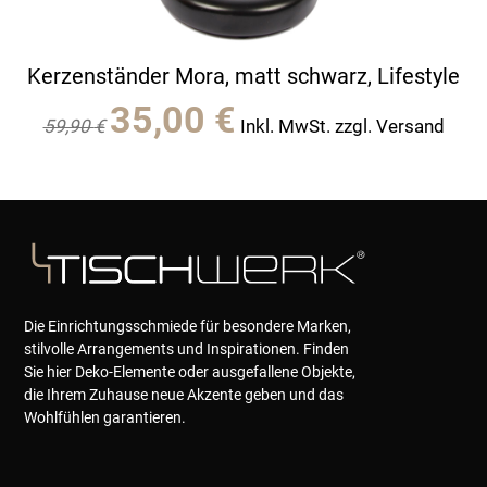
Kerzenständer Mora, matt schwarz, Lifestyle
Ursprünglicher
Aktueller
35,00
€
59,90
€
Inkl. MwSt. zzgl. Versand
Preis
Preis
war:
ist:
59,90 €
35,00 €.
Die Einrichtungsschmiede für besondere Marken,
stilvolle Arrangements und Inspirationen. Finden
Sie hier Deko-Elemente oder ausgefallene Objekte,
die Ihrem Zuhause neue Akzente geben und das
Wohlfühlen garantieren.