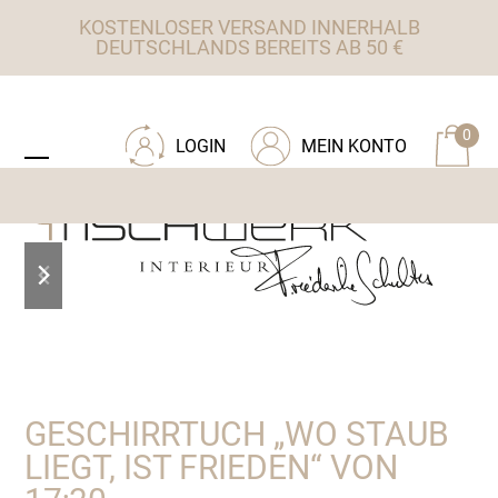
Skip
KOSTENLOSER VERSAND INNERHALB
to
DEUTSCHLANDS BEREITS AB 50 €
content
ZU TISCHWERK INTERIEUR
0
LOGIN
MEIN KONTO
Open
Close
mobile
mobile
menu
menu
previous
next
slide
slide
GESCHIRRTUCH „WO STAUB
LIEGT, IST FRIEDEN“ VON