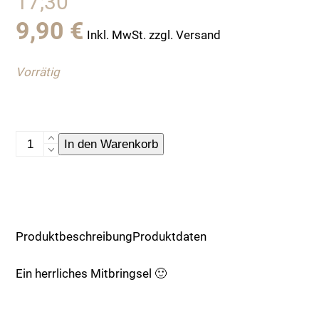
17;30
9,90
€
Inkl. MwSt. zzgl. Versand
Vorrätig
Geschirrtuch
In den Warenkorb
"Wo
Staub
liegt,
ist
Frieden"
Produktbeschreibung
Produktdaten
von
17;30
Ein herrliches Mitbringsel 🙂
Menge