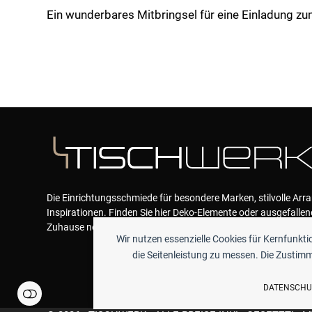
Menge
Ein wunderbares Mitbringsel für eine Einladung z
Die Einrichtungsschmiede für besondere Marken, stilvolle Ar
Inspirationen. Finden Sie hier Deko-Elemente oder ausgefallen
Zuhause neue Akzente geben und das Wohlfühlen garantieren
Wir nutzen essenzielle Cookies für Kernfunkt
die Seitenleistung zu messen. Die Zustimmu
DATENSCHU