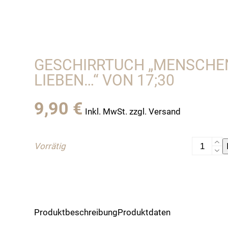
GESCHIRRTUCH „MENSCHEN
LIEBEN…“ VON 17;30
9,90
€
Inkl. MwSt. zzgl. Versand
Geschirr
Vorrätig
"Mensche
die
Essen
lieben..."
von
Produktbeschreibung
Produktdaten
17;30