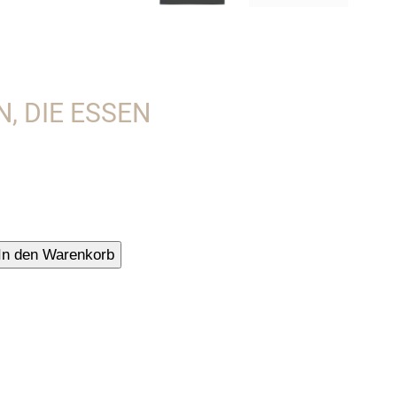
, DIE ESSEN
tuch
In den Warenkorb
n,