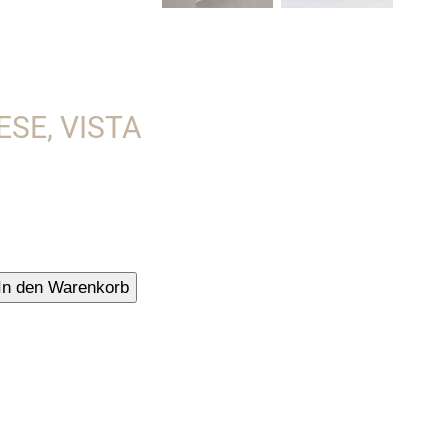
SE, VISTA
tuch
In den Warenkorb
ese,
se