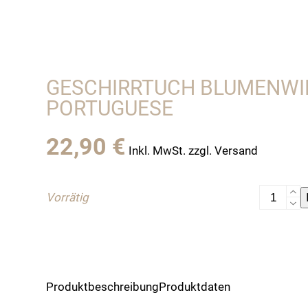
GESCHIRRTUCH BLUMENWIE
PORTUGUESE
22,90
€
Inkl. MwSt. zzgl. Versand
Geschirr
Vorrätig
Blumenwi
Vista
Portugue
Menge
Produktbeschreibung
Produktdaten