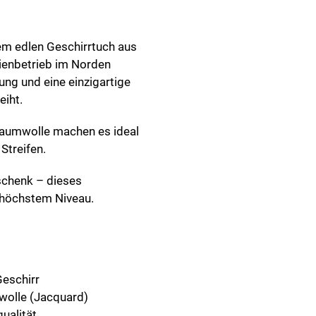
esem edlen Geschirrtuch aus
lienbetrieb im Norden
ung und eine einzigartige
eiht.
Baumwolle machen es ideal
Streifen.
eschenk – dieses
f höchstem Niveau.
Geschirr
mwolle (Jacquard)
ualität