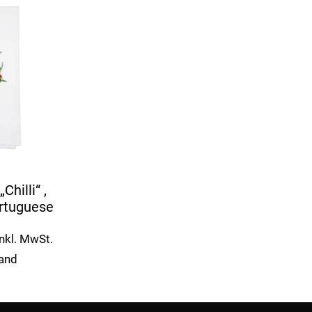
Chilli“ ,
ortuguese
Inkl. MwSt.
sand