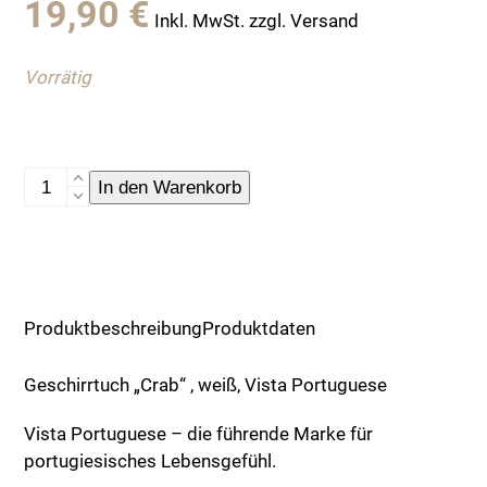
19,90
€
Inkl. MwSt. zzgl. Versand
Vorrätig
Geschirrtuch
In den Warenkorb
"Crab"
,
weiß,
Vista
Portuguese
Produktbeschreibung
Produktdaten
Menge
Geschirrtuch „Crab“ , weiß, Vista Portuguese
Vista Portuguese – die führende Marke für
portugiesisches Lebensgefühl.