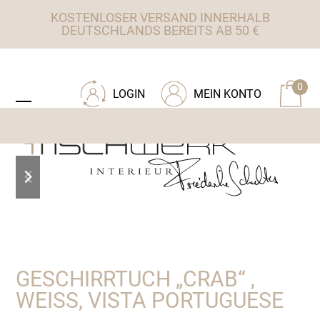
Skip
KOSTENLOSER VERSAND INNERHALB
to
DEUTSCHLANDS BEREITS AB 50 €
content
ZU TISCHWERK INTERIEUR
0
LOGIN
MEIN KONTO
Open
Close
mobile
mobile
menu
menu
previous
next
slide
slide
GESCHIRRTUCH „CRAB“ ,
WEISS, VISTA PORTUGUESE