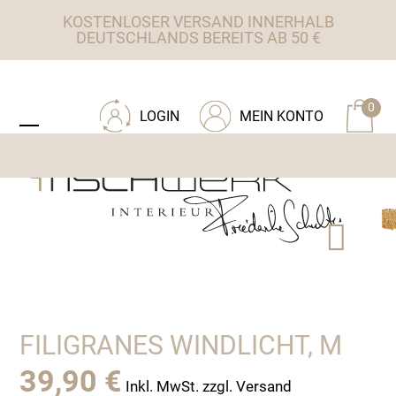
Skip
KOSTENLOSER VERSAND INNERHALB
to
DEUTSCHLANDS BEREITS AB 50 €
content
ZU TISCHWERK INTERIEUR
0
LOGIN
MEIN KONTO
Open
Close
mobile
mobile
menu
menu
FILIGRANES WINDLICHT, M
39,90
€
Inkl. MwSt. zzgl. Versand