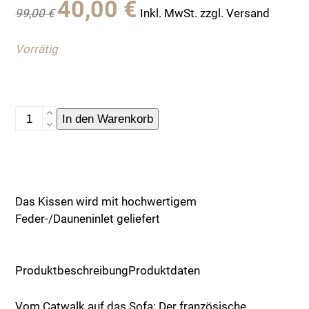
40,00
€
99,00
€
Inkl. MwSt. zzgl. Versand
Preis
Preis
war:
ist:
Vorrätig
99,00 €
40,00 €.
Exclusives
In den Warenkorb
Kissen
"Vogel",
ecru
Menge
Das Kissen wird mit hochwertigem
Feder-/Dauneninlet geliefert
Produktbeschreibung
Produktdaten
Vom Catwalk auf das Sofa: Der französische