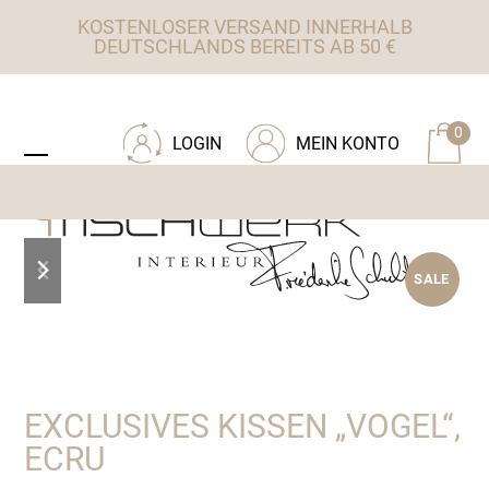
Skip
KOSTENLOSER VERSAND INNERHALB
to
DEUTSCHLANDS BEREITS AB 50 €
content
ZU TISCHWERK INTERIEUR
0
LOGIN
MEIN KONTO
Open
Close
mobile
mobile
menu
menu
previous
next
SALE
slide
slide
EXCLUSIVES KISSEN „VOGEL“,
ECRU
Ursprünglicher
Aktueller