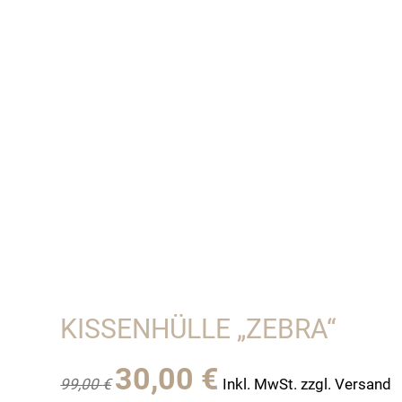
KISSENHÜLLE „ZEBRA“
Ursprünglicher
Aktueller
30,00
€
99,00
€
Inkl. MwSt. zzgl. Versand
Preis
Preis