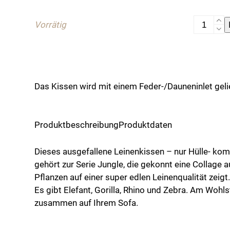
war:
ist:
99,00 €
30,00 €.
Kissenhül
Vorrätig
"Zebra"
Menge
Das Kissen wird mit einem Feder-/Dauneninlet gelie
Produktbeschreibung
Produktdaten
Dieses ausgefallene Leinenkissen – nur Hülle- komm
gehört zur Serie Jungle, die gekonnt eine Collage 
Pflanzen auf einer super edlen Leinenqualität zeigt
Es gibt Elefant, Gorilla, Rhino und Zebra. Am Wohls
zusammen auf Ihrem Sofa.