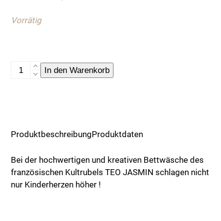
war:
ist:
Vorrätig
89,90 €
20,00 €.
Bettdecke,
In den Warenkorb
TEO
YO,
braun
Menge
Produktbeschreibung
Produktdaten
Bei der hochwertigen und kreativen Bettwäsche des
französischen Kultrubels TEO JASMIN schlagen nicht
nur Kinderherzen höher !