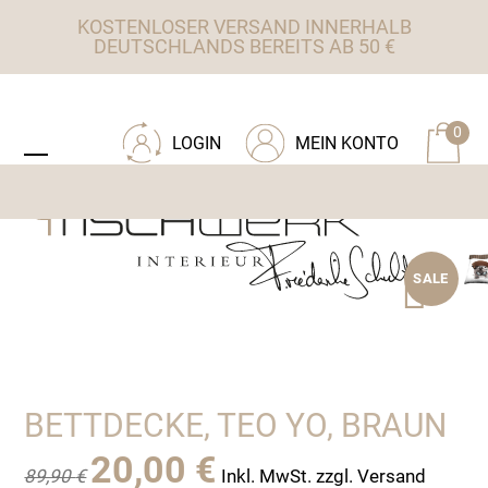
Skip
KOSTENLOSER VERSAND INNERHALB
to
DEUTSCHLANDS BEREITS AB 50 €
content
ZU TISCHWERK INTERIEUR
0
LOGIN
MEIN KONTO
Open
Close
mobile
mobile
menu
menu
SALE
BETTDECKE, TEO YO, BRAUN
Ursprünglicher
Aktueller
20,00
€
89,90
€
Inkl. MwSt. zzgl. Versand
Preis
Preis