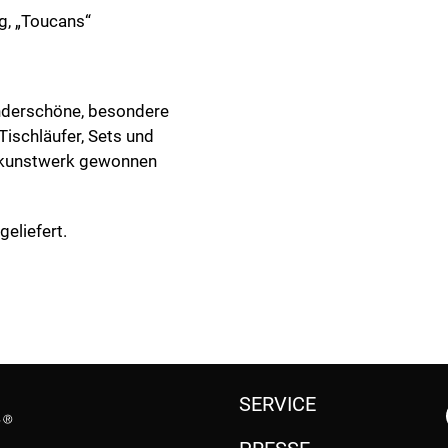
"
g, „Toucans“
nderschöne, besondere
Tischläufer, Sets und
mtkunstwerk gewonnen
eliefert.
SERVICE