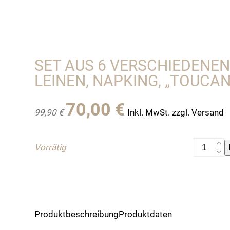
SET AUS 6 VERSCHIEDENEN
LEINEN, NAPKING, „TOUCAN
Ursprünglicher
Aktueller
70,00
€
99,90
€
Inkl. MwSt. zzgl. Versand
Preis
Preis
war:
ist:
99,90 €
70,00 €.
Set
Vorrätig
aus
6
verschie
Servietten
Leinen,
Produktbeschreibung
Produktdaten
Napking,