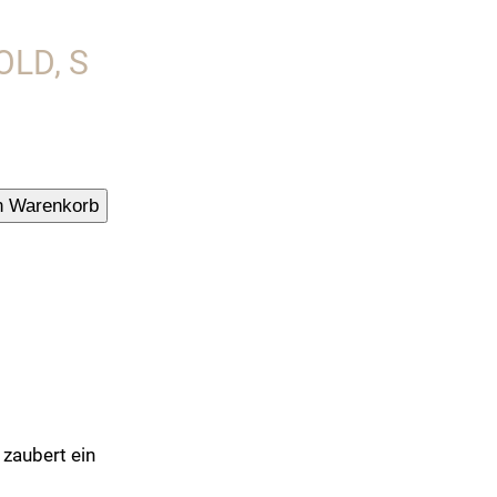
LD, S
lter,
n Warenkorb
d,
 zaubert ein