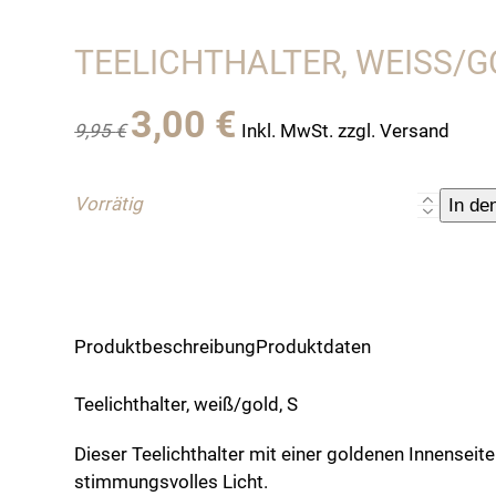
TEELICHTHALTER, WEISS/GO
Ursprünglicher
Aktueller
3,00
€
9,95
€
Inkl. MwSt. zzgl. Versand
Preis
Preis
war:
ist:
9,95 €
3,00 €.
Vorrätig
Teelichtha
In de
weiß/gol
S
Menge
Produktbeschreibung
Produktdaten
Teelichthalter, weiß/gold, S
Dieser Teelichthalter mit einer goldenen Innenseite
stimmungsvolles Licht.