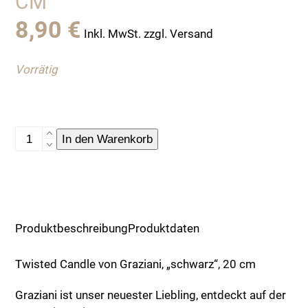
CM
8,90
€
Inkl. MwSt. zzgl. Versand
Vorrätig
Twisted
In den Warenkorb
Candle
von
Graziani,
"schwarz",
20
Produktbeschreibung
Produktdaten
cm
Menge
Twisted Candle von Graziani, „schwarz“, 20 cm
Graziani ist unser neuester Liebling, entdeckt auf der