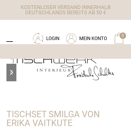
Skip
KOSTENLOSER VERSAND INNERHALB
to
DEUTSCHLANDS BEREITS AB 50 €
content
ZU TISCHWERK INTERIEUR
0
LOGIN
MEIN KONTO
Open
Close
mobile
mobile
menu
menu
previous
next
slide
slide
TISCHSET SMILGA VON
ERIKA VAITKUTE