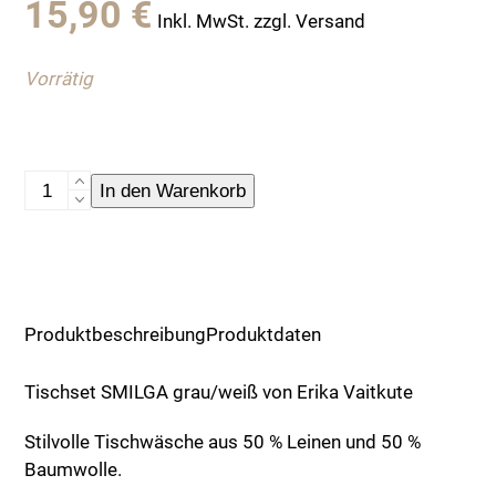
15,90
€
Inkl. MwSt. zzgl. Versand
Vorrätig
Tischset
In den Warenkorb
Smilga
von
Erika
Vaitkute
Menge
Produktbeschreibung
Produktdaten
Tischset SMILGA grau/weiß von Erika Vaitkute
Stilvolle Tischwäsche aus 50 % Leinen und 50 %
Baumwolle.