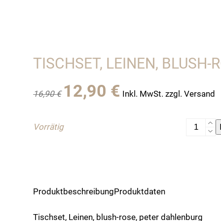
TISCHSET, LEINEN, BLUSH-
Ursprünglicher
Aktueller
12,90
€
16,90
€
Inkl. MwSt. zzgl. Versand
Preis
Preis
war:
ist:
16,90 €
12,90 €.
Tischset,
Vorrätig
Leinen,
blush-
rose
Menge
Produktbeschreibung
Produktdaten
Tischset, Leinen, blush-rose, peter dahlenburg