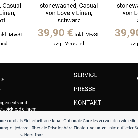
 Casual
stonewashed, Casual
stonew
Linen,
von Lovely Linen,
von L
rot
schwarz
39,90
€
39,
Inkl. MwSt.
Inkl. MwSt.
sand
zzgl. Versand
zzg
SERVICE
PRESSE
KONTAKT
rangements und
e Objekte, die Ihrem
.
ionen und als Sicherheitsmerkmal. Optionale Cookies verwenden wir ledigl
ng ist jederzeit über die Privatsphäre-Einstellung unten links auf jeder S
widerrufbar.