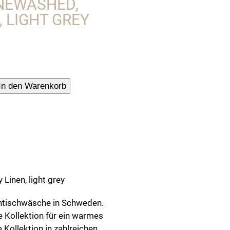
ONEWASHED,
 LIGHT GREY
r,
In den Warenkorb
hed,
Linen, light grey
entischwäsche in Schweden.
e Kollektion für ein warmes
 Kollektion in zahlreichen