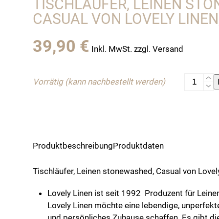
TISCHLÄUFER, LEINEN ST
CASUAL VON LOVELY LINEN,
39,90
€
Inkl. MwSt. zzgl. Versand
Tischläufe
Vorrätig (kann nachbestellt werden)
Leinen
stonewas
Casual
von
Lovely
Produktbeschreibung
Produktdaten
Linen,
light
Tischläufer, Leinen stonewashed, Casual von Lovely 
grey
Menge
Lovely Linen ist seit 1992 Produzent für Lein
Lovely Linen möchte eine lebendige, unperfekt
und persönliches Zuhause schaffen. Es gibt die