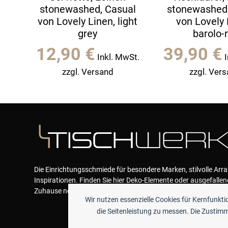
stonewashed, Casual
stonewashed,
von Lovely Linen, light
von Lovely 
grey
barolo-
12,90
€
39,90
€
Inkl. MwSt.
zzgl. Versand
zzgl. Ver
Die Einrichtungsschmiede für besondere Marken, stilvolle Ar
Inspirationen. Finden Sie hier Deko-Elemente oder ausgefallen
Zuhause neue Akzente geben und das Wohlfühlen garantieren
Wir nutzen essenzielle Cookies für Kernfunkt
die Seitenleistung zu messen. Die Zustimmu