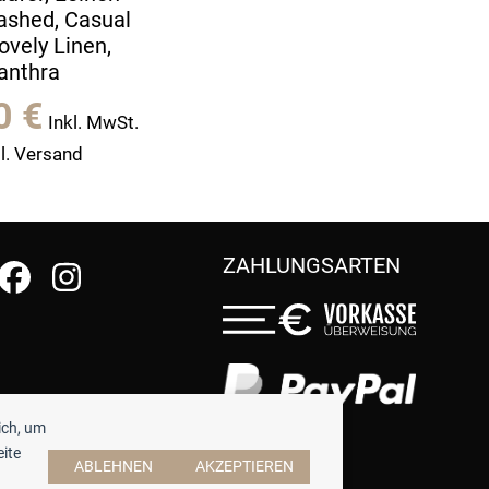
ashed, Casual
ovely Linen,
anthra
90
€
Inkl. MwSt.
l. Versand
ZAHLUNGSARTEN
ich, um
eite
ABLEHNEN
AKZEPTIEREN