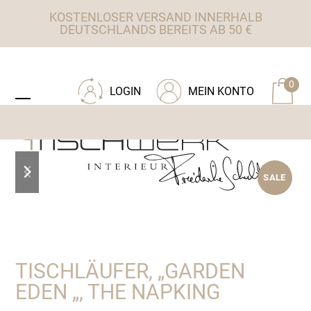
Skip
KOSTENLOSER VERSAND INNERHALB
to
DEUTSCHLANDS BEREITS AB 50 €
content
ZU TISCHWERK INTERIEUR
0
LOGIN
MEIN KONTO
Open
Close
mobile
mobile
menu
menu
previous
next
SALE
slide
slide
TISCHLÄUFER, „GARDEN
EDEN „, THE NAPKING
Ursprünglicher
Aktueller