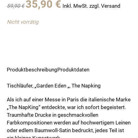
35,90
€
59,90
€
Inkl. MwSt. zzgl. Versand
Preis
Preis
war:
ist:
Nicht vorrätig
59,90 €
35,90 €.
Produktbeschreibung
Produktdaten
Tischläufer, „Garden Eden „, The Napking
Als ich auf einer Messe in Paris die italienische Marke
„The NapKing“ entdeckte, war ich sofort begeistert.
Traumhafte Drucke in geschmackvollen
Farbkompositionen werden auf hochwertigem Leinen
oder edlem Baumwoll-Satin bedruckt, jedes Teil ist