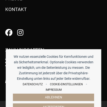
KONTAKT
ZAHLUNGSARTEN
Wir nutzen essenzielle Cookies für Kernfunktionen und
als Sicherheitsmerkmal. Optionale Cookies verwenden
wir lediglich, um die Seitenleistung zu messen. Die
Zustimmung ist jederzeit über die Privatsphäre-
Einstellung unten links auf jeder Seite widerrufbar.
-
-
DATENSCHUTZ
COOKIE-EINSTELLUNGEN
IMPRESSUM
ABLEHNEN
© 2026 -
TISCHWERK
- ALLE PREISE INKL. GESETZTL.