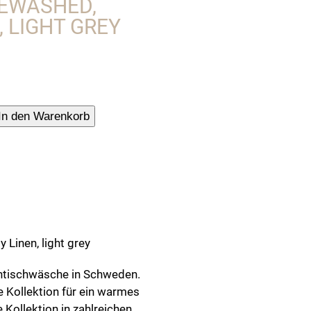
NEWASHED,
 LIGHT GREY
ke,
In den Warenkorb
hed,
 Linen, light grey
entischwäsche in Schweden.
e Kollektion für ein warmes
 Kollektion in zahlreichen