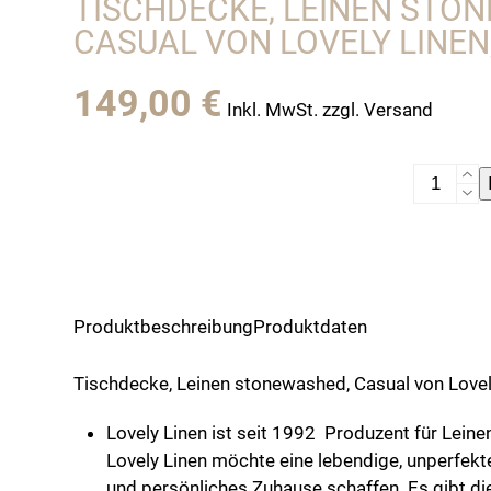
TISCHDECKE, LEINEN STO
CASUAL VON LOVELY LINEN,
149,00
€
Inkl. MwSt. zzgl. Versand
Tischdec
Leinen
stonewas
Casual
von
Lovely
Produktbeschreibung
Produktdaten
Linen,
light
Tischdecke, Leinen stonewashed, Casual von Lovely
grey
Menge
Lovely Linen ist seit 1992 Produzent für Lein
Lovely Linen möchte eine lebendige, unperfekt
und persönliches Zuhause schaffen. Es gibt die