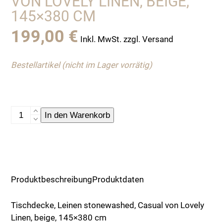
VON LOVELY LINEN, BEIGE,
145×380 CM
199,00
€
Inkl. MwSt. zzgl. Versand
Bestellartikel (nicht im Lager vorrätig)
Tischdecke,
In den Warenkorb
Leinen
stonewashed,
Casual
von
Lovely
Produktbeschreibung
Produktdaten
Linen,
beige,
Tischdecke, Leinen stonewashed, Casual von Lovely
145x380
Linen, beige, 145×380 cm