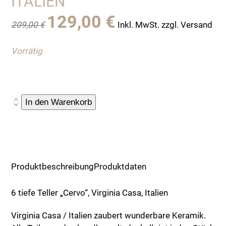
ITALIEN
Ursprünglicher
Aktueller
129,00
€
209,00
€
Inkl. MwSt. zzgl. Versand
Preis
Preis
war:
ist:
Vorrätig
209,00 €
129,00 €.
6
In den Warenkorb
Tiefe
Teller
"Cervo",
"Hirsch",
Virginia
Produktbeschreibung
Produktdaten
Casa,
Italien
6 tiefe Teller „Cervo“, Virginia Casa, Italien
Menge
Virginia Casa / Italien zaubert wunderbare Keramik.