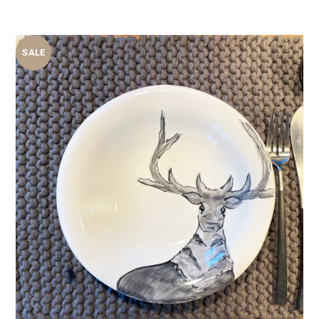
war:
ist:
119,90 €
79,90 €.
SALE