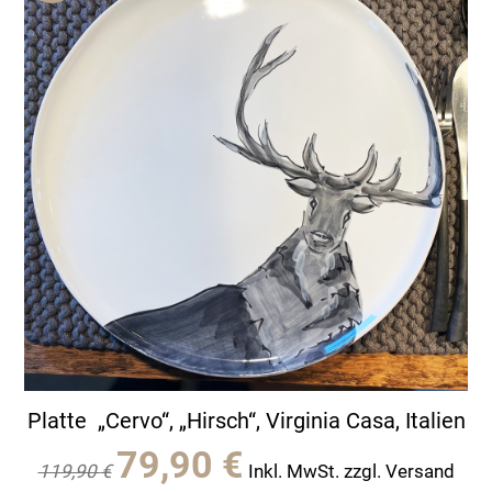
Platte „Cervo“, „Hirsch“, Virginia Casa, Italien
Ursprünglicher
Aktueller
79,90
€
119,90
€
Inkl. MwSt. zzgl. Versand
Preis
Preis