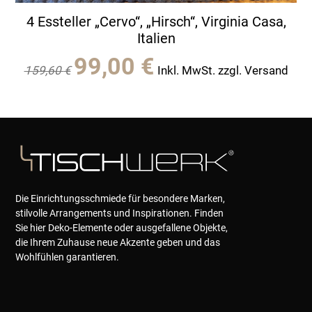
4 Essteller „Cervo“, „Hirsch“, Virginia Casa,
Italien
Ursprünglicher
Aktueller
99,00
€
159,60
€
Inkl. MwSt. zzgl. Versand
Preis
Preis
war:
ist:
159,60 €
99,00 €.
Die Einrichtungsschmiede für besondere Marken,
stilvolle Arrangements und Inspirationen. Finden
Sie hier Deko-Elemente oder ausgefallene Objekte,
die Ihrem Zuhause neue Akzente geben und das
Wohlfühlen garantieren.