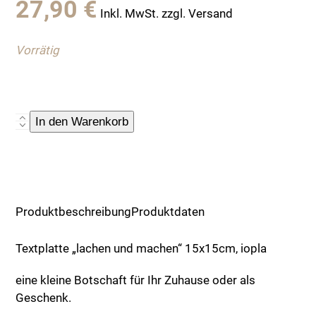
27,90
€
Inkl. MwSt. zzgl. Versand
Vorrätig
Textplatte
In den Warenkorb
"lachen
und
machen"
15x15cm,
iopla
Produktbeschreibung
Produktdaten
Menge
Textplatte „lachen und machen“ 15x15cm, iopla
eine kleine Botschaft für Ihr Zuhause oder als
Geschenk.