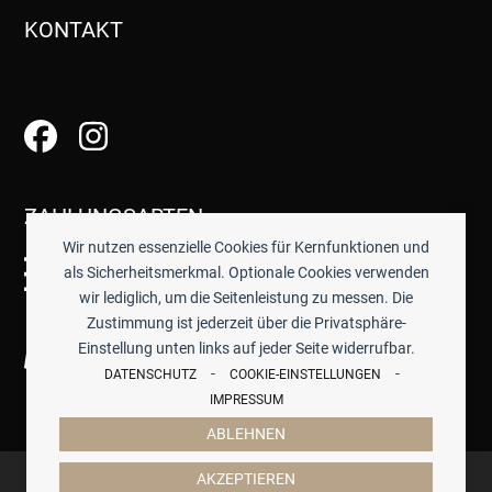
KONTAKT
ZAHLUNGSARTEN
Wir nutzen essenzielle Cookies für Kernfunktionen und
als Sicherheitsmerkmal. Optionale Cookies verwenden
wir lediglich, um die Seitenleistung zu messen. Die
Zustimmung ist jederzeit über die Privatsphäre-
Einstellung unten links auf jeder Seite widerrufbar.
-
-
DATENSCHUTZ
COOKIE-EINSTELLUNGEN
IMPRESSUM
ABLEHNEN
© 2026 -
TISCHWERK
- ALLE PREISE INKL. GESETZTL.
AKZEPTIEREN
MWST.